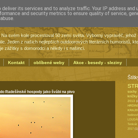
deliver its services and to analyze traffic. Your IP address and
formance and security metrics to ensure quality of service, ge
 abuse.
an Vlasák
. Na svém kole procestoval 50 zemí světa. Výborný vypravěč, jehož
e. Jeden z našich nejlepších outdoorových literárních humoristů, kt
zážitky s domorodci a někdy i s našinci.
Kontakt
oblíbené weby
Akce - besedy - sleziny
Štítk
ST
sochy
í do Radešínské hospody jako švábi na pivo
knížky
2013
(
HRDIN
KRAJI
hodinov
LOUDÁN
Tenkrát
2017
(1)