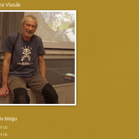
a Vlasák
iv blogu
25
(1)
24
(1)