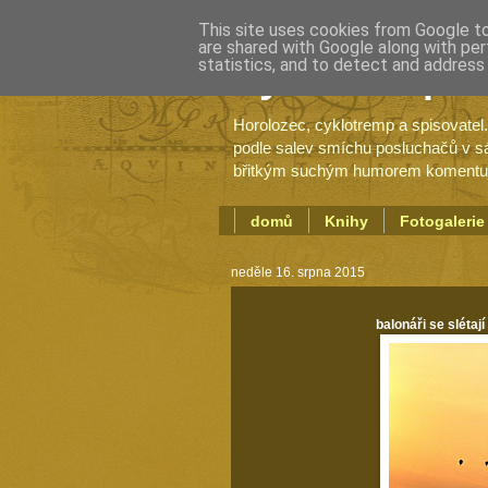
This site uses cookies from Google to 
are shared with Google along with per
statistics, and to detect and address
Cyklotremp J
Horolozec, cyklotremp a spisovatel
podle salev smíchu posluchačů v sál
břitkým suchým humorem komentuje 
domů
Knihy
Fotogalerie
neděle 16. srpna 2015
balonáři se slétaj