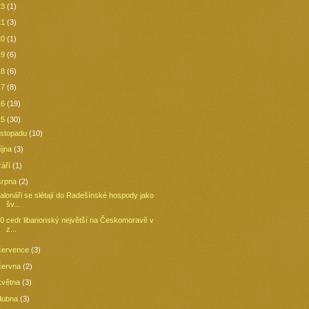
23
(1)
21
(3)
20
(1)
19
(6)
18
(6)
17
(8)
16
(19)
15
(30)
listopadu
(10)
října
(3)
září
(1)
srpna
(2)
alonáři se slétají do Radešínské hospody jako
šv...
0 cedr libanonský největší na Českomoravě v
z...
července
(3)
června
(2)
května
(3)
dubna
(3)