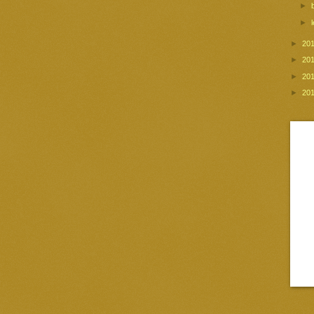
►
►
►
20
►
20
►
20
►
20