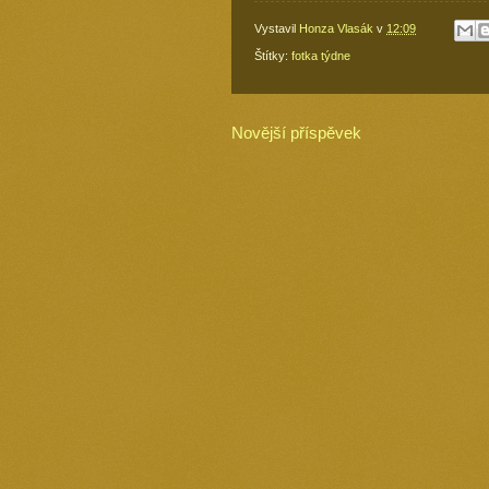
Vystavil
Honza Vlasák
v
12:09
Štítky:
fotka týdne
Novější příspěvek