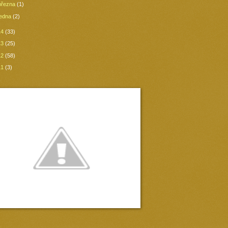
března
(1)
ledna
(2)
14
(33)
13
(25)
12
(58)
11
(3)