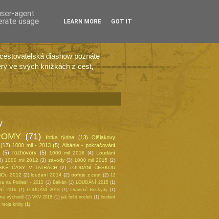
 user-agent
nerate usage
LEARN MORE
GOT IT
 cestovatelská diashow poznáte
erý ve svých knížkách z cest,
y
ROMY
(71)
fotka týdne
(13)
Olšiakovy
(12)
1000 mil - 2013
(5)
Albánie - pokračování
(5)
rozhovory
(5)
1000 mil 2016
(4)
Loudání
4)
1000 mil 2012
(3)
závody
(3)
1000 mil 2015
(2)
SKÉ ČASY V TATRÁCH
(2)
LOUDÁNÍ ČESKOU
NOu 2012
(2)
loudání 2014
(2)
trofeje z cest
(2)
12
ka na Podlesí - 2013
(1)
Balkán
(1)
LOUDÁNÍ 2015
(1)
Í 2016
(1)
LOUDÁNÍ 2018
(1)
Oravské Beskydy
(1)
 na východě
(1)
VKV 2018
(1)
jak řešit nocleh
(1)
loudání
moje knihy
(1)