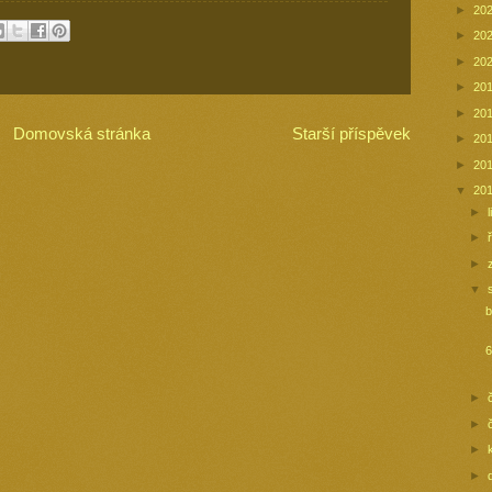
►
20
►
20
►
20
►
20
►
20
Domovská stránka
Starší příspěvek
►
20
►
20
▼
20
►
►
►
▼
b
6
►
►
►
►