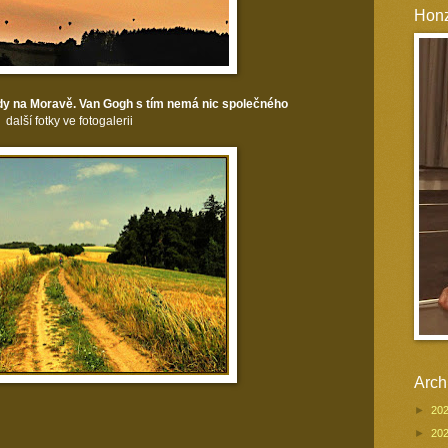
Honz
ady na Moravě. Van Gogh s tím nemá nic společného
další fotky ve fotogalerii
Arch
►
20
►
20