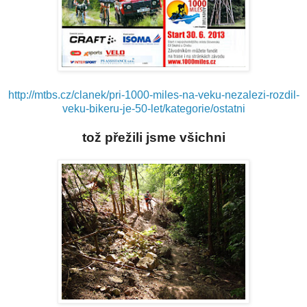
http://mtbs.cz/clanek/pri-1000-miles-na-veku-nezalezi-rozdil-
veku-bikeru-je-50-let/kategorie/ostatni
tož přežili jsme všichni