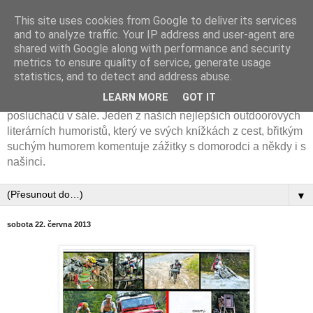
This site uses cookies from Google to deliver its services
Cyklotremp Jan Vlasák
and to analyze traffic. Your IP address and user-agent are
shared with Google along with performance and security
metrics to ensure quality of service, generate usage
Horolozec, cyklotremp a spisovatel. Na svém kole
statistics, and to detect and address abuse.
procestoval 50 zemí světa. Výborný vypravěč, jehož
LEARN MORE
GOT IT
cestovatelská diashow poznáte podle salev smíchu
posluchačů v sále. Jeden z našich nejlepších outdoorových
literárních humoristů, který ve svých knížkách z cest, břitkým
suchým humorem komentuje zážitky s domorodci a někdy i s
našinci.
▼
sobota 22. června 2013