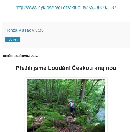
http://www.cykloserver.cz/aktuality/?a=30003187
Honza Vlasák
v
9:36
Sdílet
neděle 16. června 2013
Přežili jsme Loudání Českou krajinou