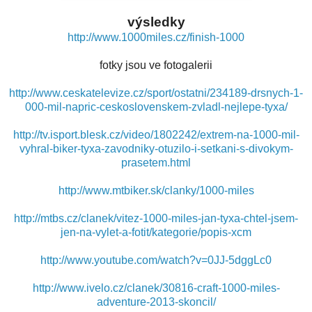
výsledky
http://www.1000miles.cz/finish-1000
fotky jsou ve fotogalerii
http://www.ceskatelevize.cz/sport/ostatni/234189-drsnych-1-
000-mil-napric-ceskoslovenskem-zvladl-nejlepe-tyxa/
http://tv.isport.blesk.cz/video/1802242/extrem-na-1000-mil-
vyhral-biker-tyxa-zavodniky-otuzilo-i-setkani-s-divokym-
prasetem.html
http://www.mtbiker.sk/clanky/1000-miles
http://mtbs.cz/clanek/vitez-1000-miles-jan-tyxa-chtel-jsem-
jen-na-vylet-a-fotit/kategorie/popis-xcm
http://www.youtube.com/watch?v=0JJ-5dggLc0
http://www.ivelo.cz/clanek/30816-craft-1000-miles-
adventure-2013-skoncil/