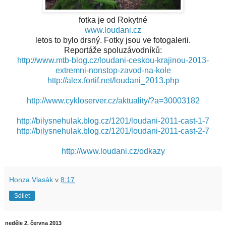
fotka je od Rokytné
www.loudani.cz
letos to bylo drsný. Fotky jsou ve fotogalerii.
Reportáže spoluzávodníků:
http://www.mtb-blog.cz/loudani-ceskou-krajinou-2013-
extremni-nonstop-zavod-na-kole
http://alex.fortif.net/loudani_2013.php
http://www.cykloserver.cz/aktuality/?a=30003182
http://bilysnehulak.blog.cz/1201/loudani-2011-cast-1-7
http://bilysnehulak.blog.cz/1201/loudani-2011-cast-2-7
http://www.loudani.cz/odkazy
Honza Vlasák
v
8:17
Sdílet
neděle 2. června 2013