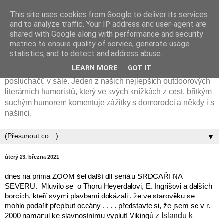
This site uses cookies from Google to deliver its services
Cyklotremp Jan Vlasák
and to analyze traffic. Your IP address and user-agent are
shared with Google along with performance and security
metrics to ensure quality of service, generate usage
Horolozec, cyklotremp a spisovatel. Na svém kole
statistics, and to detect and address abuse.
procestoval 50 zemí světa. Výborný vypravěč, jehož
LEARN MORE
GOT IT
cestovatelská diashow poznáte podle salev smíchu
posluchačů v sále. Jeden z našich nejlepších outdoorových
literárních humoristů, který ve svých knížkách z cest, břitkým
suchým humorem komentuje zážitky s domorodci a někdy i s
našinci.
▼
úterý 23. března 2021
dnes na prima ZOOM šel další díl seriálu SRDCAŘI NA 
SEVERU.  Mluvilo se  o Thoru Heyerdalovi, E. Ingrišovi a dalších 
borcích, kteří svymi plavbami dokázali , že ve starověku se 
mohlo podařit přeplout oceány . . . . představte si, že jsem se v r. 
2000 namanul ke slavnostnímu vyplutí Viking
ú z Islandu k