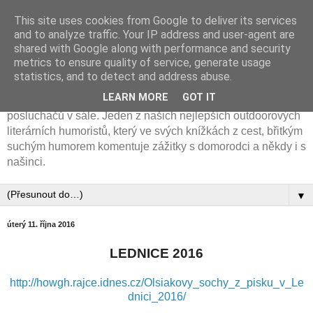
This site uses cookies from Google to deliver its services
Cyklotremp Jan Vlasák
and to analyze traffic. Your IP address and user-agent are
shared with Google along with performance and security
metrics to ensure quality of service, generate usage
Horolozec, cyklotremp a spisovatel. Na svém kole
statistics, and to detect and address abuse.
procestoval 50 zemí světa. Výborný vypravěč, jehož
LEARN MORE
GOT IT
cestovatelská diashow poznáte podle salev smíchu
posluchačů v sále. Jeden z našich nejlepších outdoorových
literárních humoristů, který ve svých knížkách z cest, břitkým
suchým humorem komentuje zážitky s domorodci a někdy i s
našinci.
▼
úterý 11. října 2016
LEDNICE 2016
http://howgh.rajce.idnes.cz/Olsiakovy_sochy_z_pisku_v_Le
dnici_2016/