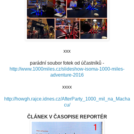
xxx
parádní soubor fotek od účastníků -
http://www.1000miles.cz/slideshow-isoma-1000-miles-
adventure-2016
xxxx
http://howgh.rajce.idnes.cz/AfterParty_1000_mil_na_Macha
cu/
ČLÁNEK V ČASOPISE REPORTÉR