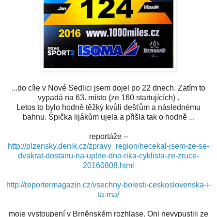
...do cíle v Nové Sedlici jsem dojel po 22 dnech. Zatím to
vypadá na 63. místo (ze 160 startujících) .
Letos to bylo hodně těžký kvůli dešťům a následnému
bahnu. Špička lijákům ujela a přišla tak o hodně ...
reportáže --
http://plzensky.denik.cz/zpravy_region/necekal-jsem-ze-se-
dvakrat-dostanu-na-uplne-dno-rika-cyklista-ze-zruce-
20160808.html
http://reportermagazin.cz/vsechny-bolesti-ceskoslovenska-i-
ta-ma/
moje vystoupení v Brněnském rozhlase. Oni nevypustili ze