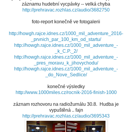
záznamu hudební vycpávky -- velká chyba
http://prehravac.rozhlas.cz/audio/3682750
foto-report konečně ve fotogalerii
http://howgh.rajce.idnes.cz/1000_mil_adventure_2016-
_prvnich_par_100_km_od_startu/
http://howgh.rajce.idnes.cz/1000_mil_adventure_-
_k_C.P._2/
http://howgh.rajce.idnes.cz/1000_mil_adventure_-
_pres_moravu_k_jihovychodu/
http://howgh.rajce.idnes.cz/1000_mil_adventure_-
_do_Nove_Sedlice/
konečné výsledky
http://www.1000miles.cz/rocnik-2016-finish-1000
záznam rozhovoru na radiožurnálu 30.8. Hudba je
vypuštěná .. fajn
http://prehravac.rozhlas.cz/audio/3695343