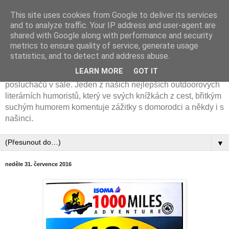
This site uses cookies from Google to deliver its services
Cyklotremp Jan Vlasák
and to analyze traffic. Your IP address and user-agent are
shared with Google along with performance and security
metrics to ensure quality of service, generate usage
Horolozec, cyklotremp a spisovatel. Na svém kole
statistics, and to detect and address abuse.
procestoval 50 zemí světa. Výborný vypravěč, jehož
LEARN MORE
GOT IT
cestovatelská diashow poznáte podle salev smíchu
posluchačů v sále. Jeden z našich nejlepších outdoorových
literárních humoristů, který ve svých knížkách z cest, břitkým
suchým humorem komentuje zážitky s domorodci a někdy i s
našinci.
▼
neděle 31. července 2016