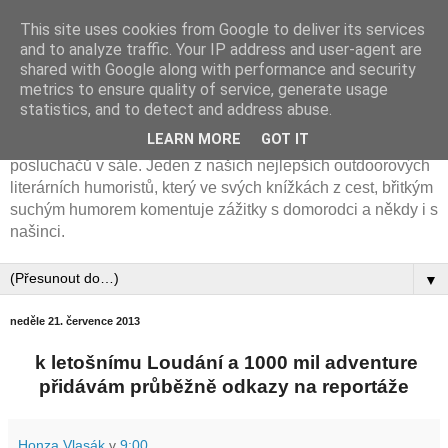
This site uses cookies from Google to deliver its services
Cyklotremp Jan Vlasák
and to analyze traffic. Your IP address and user-agent are
shared with Google along with performance and security
metrics to ensure quality of service, generate usage
Horolozec, cyklotremp a spisovatel. Na svém kole
statistics, and to detect and address abuse.
procestoval 50 zemí světa. Výborný vypravěč, jehož
LEARN MORE
GOT IT
cestovatelská diashow poznáte podle salev smíchu
posluchačů v sále. Jeden z našich nejlepších outdoorových
literárních humoristů, který ve svých knížkách z cest, břitkým
suchým humorem komentuje zážitky s domorodci a někdy i s
našinci.
▼
neděle 21. července 2013
k letošnímu Loudání a 1000 mil adventure
přidávám průběžně odkazy na reportáže
Honza Vlasák
v
9:00